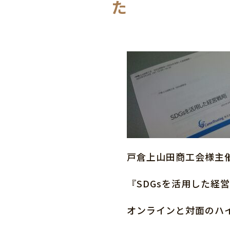
た
戸倉上山田商工会様主
『SDGsを活用した経
オンラインと対面のハ