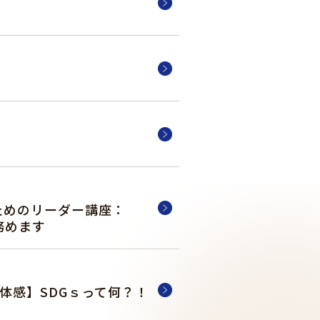
ためのリーダー講座：
務めます
体感】SDGｓって何？！